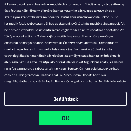
A Falanzo cookie-kat használ a weboldal biztonságos működéséhez, a teljesítmény
és a felhasználói élmény ellenőrzéséhez, valamint a lényeges tartalmak és a
személyre szabott hirdetések további javításához mind a weboldalunkon, mind
Akarsz kérdezni valamit?
harmadik felek weboldalain. Ehhez az általunk gyűjtött információkat használjuk fel,
beleértve a weboldal használatára és a végberendezésekre vonatkozó adatokat. Az
info@falanzo.hu
"OK" gombra kattintva Ön hozzájárul a sütik használatához az Ön személyes
adatainak feldolgozásához, beleértve az Ön személyes adatainak továbbítását
marketingpartnereink (harmadik felek) részére. Partnereink sütiket és más
technológiákat is használnak a hirdetések személyre szabásához, méréséhez és
elemzéséhez. Ha ezt elutasítja, akkor csak alap sütiket fogunk használni, és sajnos
nem fog személyre szabott tartalmat kapni. Hacsak Ön nem adja beleegyezését,
csak a szükséges cookie-kat használjuk. A beállítások között bármikor
megváltoztathatja hozzájárulását. Ha nem ért egyet, kattints
ide.
További információ
Beállítások
Shoptet készítette
Copyright 2026
Falanzo.hu
. Minden jog fenntartva.