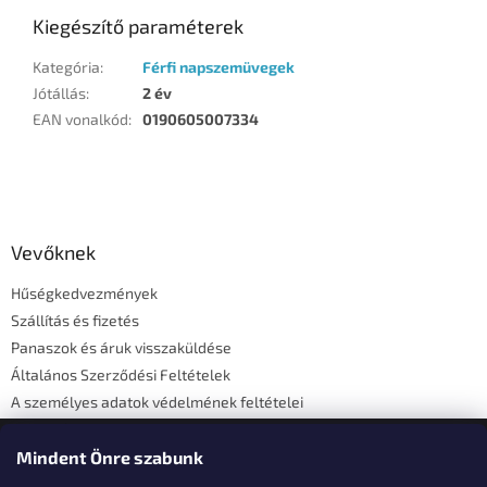
Kiegészítő paraméterek
Kategória
:
Férfi napszemüvegek
Jótállás
:
2 év
EAN vonalkód
:
0190605007334
L
á
b
l
Vevőknek
é
Hűségkedvezmények
c
Szállítás és fizetés
Panaszok és áruk visszaküldése
Általános Szerződési Feltételek
A személyes adatok védelmének feltételei
Elérhetőségi adatok
Mindent Önre szabunk