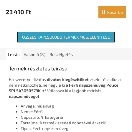
23 410 Ft
Kosárba
ÖSSZES KAPCSOLÓDÓ TERMÉK MEGJELENÍTÉSE
Leírás
Hasonló (8)
Beszélgetés
Termék részletes leírása
Ha szeretne divatos
divatos kiegészítőket
viselni, és stílusa
nem nélkülözheti, ne hagyja ki
a Férfi napszemüveg Police
SPL543G50579K-t
! Válassza ki a legjobb márkás
napszemüveget
.
Anyaga: műanyag
Neme: Férfi
Napszűrő: 4. kategória
Tartalma: A termék eredeti dobozával érkezik
Típus: Férfi napszemüveg