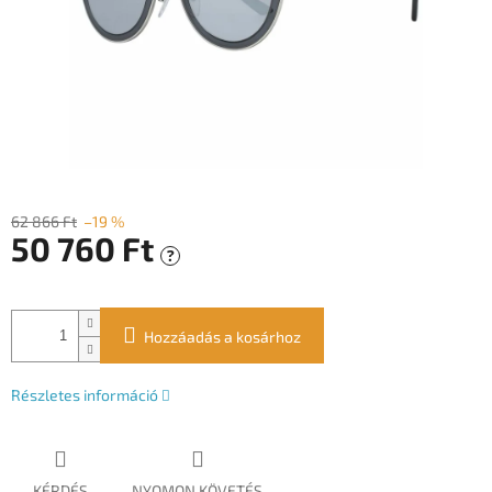
62 866 Ft
–19 %
50 760 Ft
?
Egységár:
Hozzáadás a kosárhoz
Részletes információ
KÉRDÉS
NYOMON KÖVETÉS