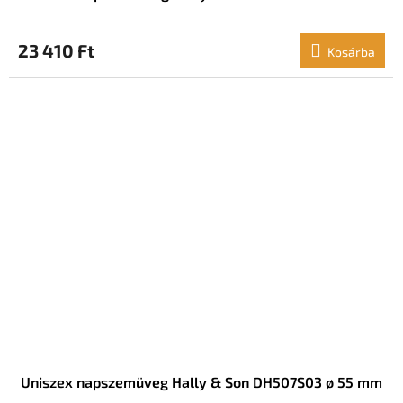
23 410 Ft
Kosárba
Uniszex napszemüveg Hally & Son DH507S03 ø 55 mm