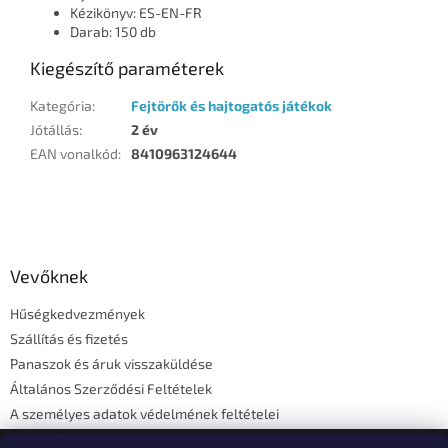
Kézikönyv: ES-EN-FR
Darab: 150 db
Kiegészítő paraméterek
Kategória
:
Fejtörők és hajtogatós játékok
Jótállás
:
2 év
EAN vonalkód
:
8410963124644
L
á
b
l
Vevőknek
é
Hűségkedvezmények
c
Szállítás és fizetés
Panaszok és áruk visszaküldése
Általános Szerződési Feltételek
A személyes adatok védelmének feltételei
Elérhetőségi adatok