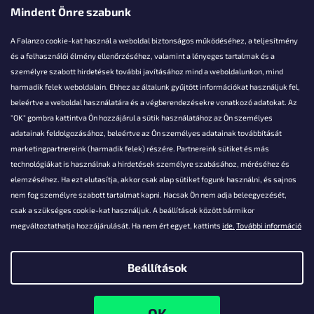
Mindent Önre szabunk
A Falanzo cookie-kat használ a weboldal biztonságos működéséhez, a teljesítmény
és a felhasználói élmény ellenőrzéséhez, valamint a lényeges tartalmak és a
személyre szabott hirdetések további javításához mind a weboldalunkon, mind
Akarsz kérdezni valamit?
harmadik felek weboldalain. Ehhez az általunk gyűjtött információkat használjuk fel,
beleértve a weboldal használatára és a végberendezésekre vonatkozó adatokat. Az
info@falanzo.hu
"OK" gombra kattintva Ön hozzájárul a sütik használatához az Ön személyes
adatainak feldolgozásához, beleértve az Ön személyes adatainak továbbítását
marketingpartnereink (harmadik felek) részére. Partnereink sütiket és más
technológiákat is használnak a hirdetések személyre szabásához, méréséhez és
elemzéséhez. Ha ezt elutasítja, akkor csak alap sütiket fogunk használni, és sajnos
nem fog személyre szabott tartalmat kapni. Hacsak Ön nem adja beleegyezését,
csak a szükséges cookie-kat használjuk. A beállítások között bármikor
megváltoztathatja hozzájárulását. Ha nem ért egyet, kattints
ide.
További információ
Beállítások
Shoptet készítette