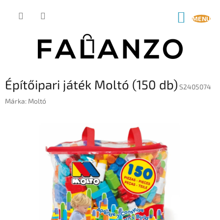
Ugrás
a
KOSÁR
fő
tartalomhoz
Építőipari játék Moltó (150 db)
S2405074
Márka:
Moltó