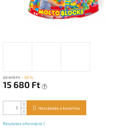
22 419 Ft
–30 %
15 680 Ft
?
Egységár:
Hozzáadás a kosárhoz
Részletes információ