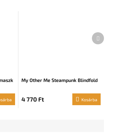
Következő
termék
 maszk
My Other Me Steampunk Blindfold
4 770 Ft
osárba
Kosárba