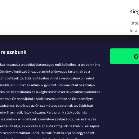
Kie
Kate
Jótál
EAN 
re szabunk
-kat használ a weboldal biztonságos működéséhez, a teljesítmény
 élmény ellenőrzéséhez, valamint a lényeges tartalmak és a
t hirdetések további javításához mind a weboldalunkon, mind
boldalain. Ehhez az általunk gyűjtött információkat használjuk
k
weboldal használatára és a végberendezésekre vonatkozó adatokat.
attintva Ön hozzájárul a sütik használatához az Ön személyes
vezmények
gozásához, beleértve az Ön személyes adatainak továbbítását
s fizetés
ink (harmadik felek) részére. Partnereink sütiket és más
s áruk
s használnak a hirdetések személyre szabásához, méréséhez és
ése
zt elutasítja, akkor csak alap sütiket fogunk használni, és sajnos
Szerződési
e szabott tartalmat kapni. Hacsak Ön nem adja beleegyezését,