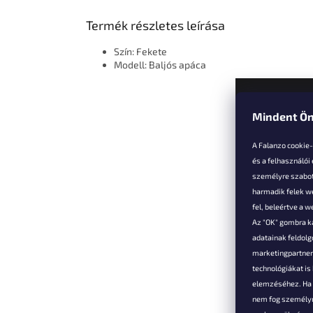
Termék részletes leírása
Szín: Fekete
Modell: Baljós apáca
Mindent Ön
L
á
A Falanzo cookie
b
és a felhasználói
l
személyre szabot
é
harmadik felek we
Vevőkne
c
fel, beleértve a 
Az "OK" gombra k
Hűségked
adatainak feldol
Szállítás é
marketingpartnere
Panaszok é
technológiákat i
visszaküld
elemzéséhez. Ha e
Általános 
nem fog személyr
Feltételek