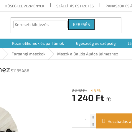
HŰSÉGKEDVEZMÉNYEK
SZÁLLÍTÁS ÉS FIZETÉS
PANASZOK ÉS 
KERESÉS
Kozmetikumok és parfümök
Egészség és szépség
Já
Farsangi maszkok
Maszk a Baljós Apáca jelmezhez
hez
S1135488
2 292 Ft
–45 %
1 240 Ft
?
Egységár:
Hozzáadás a