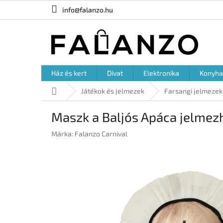
Ugrás
info@falanzo.hu
a
fő
tartalomhoz
Ház és kert
Divat
Elektronika
Konyha
Kezdőlap
Játékok és jelmezek
Farsangi jelmezek
Maszk a Baljós Apáca jelmez
Márka:
Falanzo Carnival