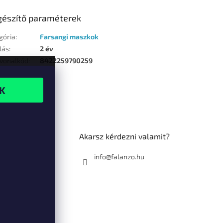
gészítő paraméterek
gória
:
Farsangi maszkok
lás
:
2 év
vonalkód
:
8422259790259
Akarsz kérdezni valamit?
info@falanzo.hu