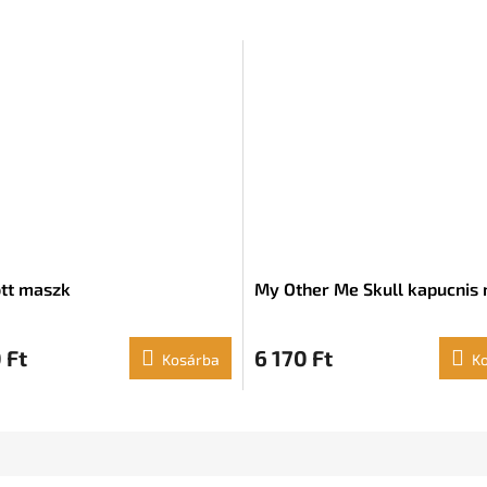
tt maszk
My Other Me Skull kapucnis
 Ft
6 170 Ft
Kosárba
K