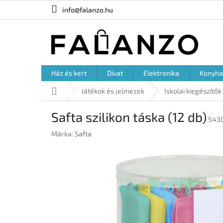
Ugrás
info@falanzo.hu
a
fő
tartalomhoz
Ház és kert
Divat
Elektronika
Konyha
Kezdőlap
Játékok és jelmezek
Iskolai kiegészítők
Safta szilikon táska (12 db)
S43
Márka:
Safta