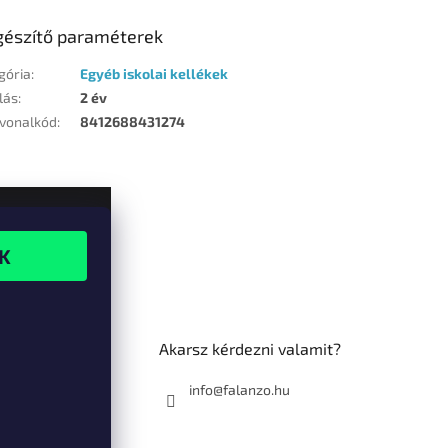
gészítő paraméterek
gória
:
Egyéb iskolai kellékek
lás
:
2 év
vonalkód
:
8412688431274
Akarsz kérdezni valamit?
info@falanzo.hu