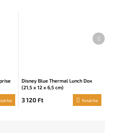
Következő
termék
prise
Disney Blue Thermal Lunch Dox
(21,5 x 12 x 6,5 cm)
3 120 Ft
osárba
Kosárba