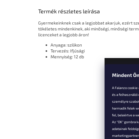
Termék részletes leírása
Gyermekeinknek csak a legjobbat akarjuk, ezért s
tökéletes mindenkinek, aki minőségi, minőségi term
licenceket a legjobb áron!
Anyaga: szilikon
Tervezés: Ifjúsági
Mennyiség: 12 db
Mindent Ön
L
á
A Falanzo cookie
b
és a felhasználói
l
személyre szabot
é
harmadik felek we
Vevőkne
c
fel, beleértve a 
Az "OK" gombra k
Hűségked
adatainak feldol
Szállítás é
marketingpartnere
Panaszok é