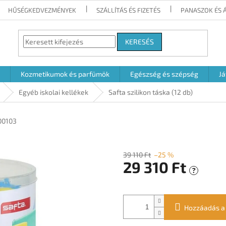
HŰSÉGKEDVEZMÉNYEK
SZÁLLÍTÁS ÉS FIZETÉS
PANASZOK ÉS 
KERESÉS
Kozmetikumok és parfümök
Egészség és szépség
Já
Egyéb iskolai kellékek
Safta szilikon táska (12 db)
00103
39 110 Ft
–25 %
29 310 Ft
?
Egységár:
Hozzáadás a