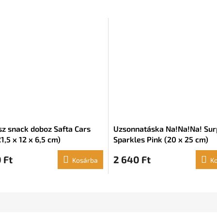
z snack doboz Safta Cars
Uzsonnatáska Na!Na!Na! Sur
1,5 x 12 x 6,5 cm)
Sparkles Pink (20 x 25 cm)
 Ft
2 640 Ft
Kosárba
K