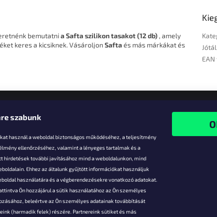
Kie
zeretnénk bemutatni
a Safta szilikon tasakot (12 db)
, amely
Kate
éket keres a kicsiknek. Vásároljon
Safta
és más márkákat és
Jótál
EAN 
re szabunk
-kat használ a weboldal biztonságos működéséhez, a teljesítmény
 élmény ellenőrzéséhez, valamint a lényeges tartalmak és a
t hirdetések további javításához mind a weboldalunkon, mind
boldalain. Ehhez az általunk gyűjtött információkat használjuk
k
weboldal használatára és a végberendezésekre vonatkozó adatokat.
attintva Ön hozzájárul a sütik használatához az Ön személyes
vezmények
gozásához, beleértve az Ön személyes adatainak továbbítását
s fizetés
ink (harmadik felek) részére. Partnereink sütiket és más
s áruk