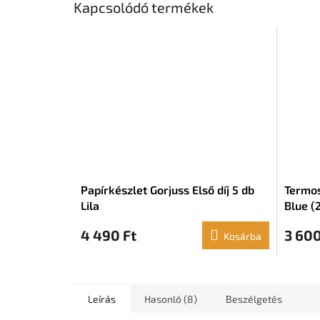
Kapcsolódó termékek
Papírkészlet Gorjuss Első díj 5 db
Termos
Lila
Blue (2
4 490 Ft
3 600
Kosárba
Leírás
Hasonló (8)
Beszélgetés