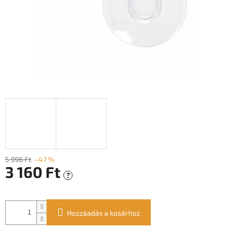
5 996 Ft
–47 %
3 160 Ft
?
Egységár:
Hozzáadás a kosárhoz