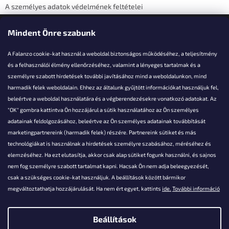
A személyes adatok védelmének feltételei
Elérhetőségi adatok
Mindent Önre szabunk
A Falanzo cookie-kat használ a weboldal biztonságos működéséhez, a teljesítmény
és a felhasználói élmény ellenőrzéséhez, valamint a lényeges tartalmak és a
személyre szabott hirdetések további javításához mind a weboldalunkon, mind
Akarsz kérdezni valamit?
harmadik felek weboldalain. Ehhez az általunk gyűjtött információkat használjuk fel,
beleértve a weboldal használatára és a végberendezésekre vonatkozó adatokat. Az
info@falanzo.hu
"OK" gombra kattintva Ön hozzájárul a sütik használatához az Ön személyes
adatainak feldolgozásához, beleértve az Ön személyes adatainak továbbítását
marketingpartnereink (harmadik felek) részére. Partnereink sütiket és más
technológiákat is használnak a hirdetések személyre szabásához, méréséhez és
elemzéséhez. Ha ezt elutasítja, akkor csak alap sütiket fogunk használni, és sajnos
nem fog személyre szabott tartalmat kapni. Hacsak Ön nem adja beleegyezését,
csak a szükséges cookie-kat használjuk. A beállítások között bármikor
megváltoztathatja hozzájárulását. Ha nem ért egyet, kattints
ide.
További információ
Beállítások
Shoptet készítette