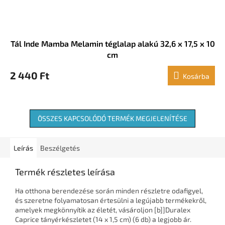
Tál Inde Mamba Melamin téglalap alakú 32,6 x 17,5 x 10
cm
2 440 Ft
Kosárba
ÖSSZES KAPCSOLÓDÓ TERMÉK MEGJELENÍTÉSE
Leírás
Beszélgetés
Termék részletes leírása
Ha otthona berendezése során minden részletre odafigyel,
és szeretne folyamatosan értesülni a legújabb termékekről,
amelyek megkönnyítik az életét, vásároljon [b]]Duralex
Caprice tányérkészletet (14 x 1,5 cm) (6 db) a legjobb ár.