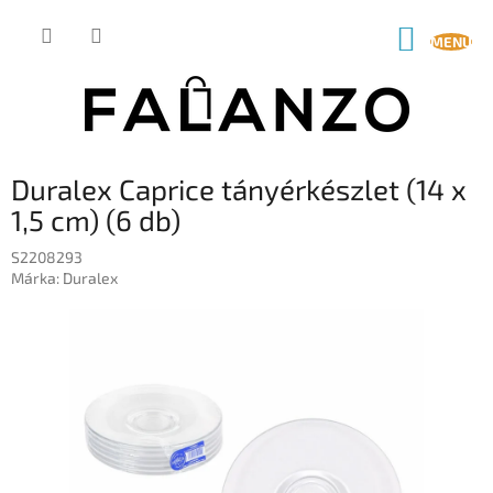
Ugrás
a
KOSÁR
fő
tartalomhoz
Duralex Caprice tányérkészlet (14 x
1,5 cm) (6 db)
S2208293
Márka:
Duralex