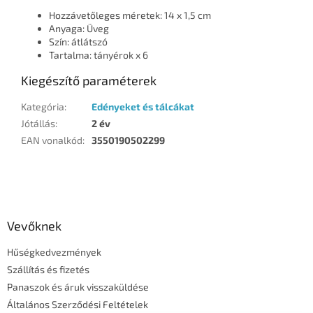
Hozzávetőleges méretek: 14 x 1,5 cm
Anyaga: Üveg
Szín: átlátszó
Tartalma: tányérok x 6
Kiegészítő paraméterek
Kategória
:
Edényeket és tálcákat
Jótállás
:
2 év
EAN vonalkód
:
3550190502299
L
á
b
l
Vevőknek
é
Hűségkedvezmények
c
Szállítás és fizetés
Panaszok és áruk visszaküldése
Általános Szerződési Feltételek