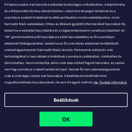
A Falanzo cookie-kat használ a weboldal biztonságos működéséhez, a teljesítmény
és a felhasználói élmény ellenőrzéséhez, valamint a lényeges tartalmak és a
személyre szabott hirdetések további javításához mind a weboldalunkon, mind
Akarsz kérdezni valamit?
harmadik felek weboldalain. Ehhez az általunk gyűjtött információkat használjuk fel,
beleértve a weboldal használatára és a végberendezésekre vonatkozó adatokat. Az
info@falanzo.hu
"OK" gombra kattintva Ön hozzájárul a sütik használatához az Ön személyes
adatainak feldolgozásához, beleértve az Ön személyes adatainak továbbítását
marketingpartnereink (harmadik felek) részére. Partnereink sütiket és más
technológiákat is használnak a hirdetések személyre szabásához, méréséhez és
elemzéséhez. Ha ezt elutasítja, akkor csak alap sütiket fogunk használni, és sajnos
nem fog személyre szabott tartalmat kapni. Hacsak Ön nem adja beleegyezését,
csak a szükséges cookie-kat használjuk. A beállítások között bármikor
megváltoztathatja hozzájárulását. Ha nem ért egyet, kattints
ide.
További információ
Beállítások
Shoptet készítette
Copyright 2026
Falanzo.hu
. Minden jog fenntartva.