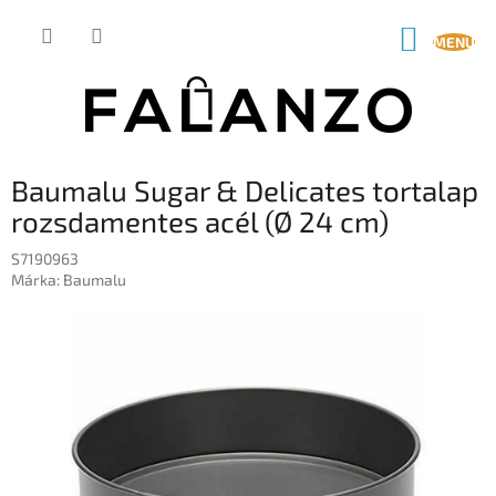
Ugrás
a
KOSÁR
fő
tartalomhoz
Baumalu Sugar & Delicates tortalap
rozsdamentes acél (Ø 24 cm)
S7190963
Márka:
Baumalu