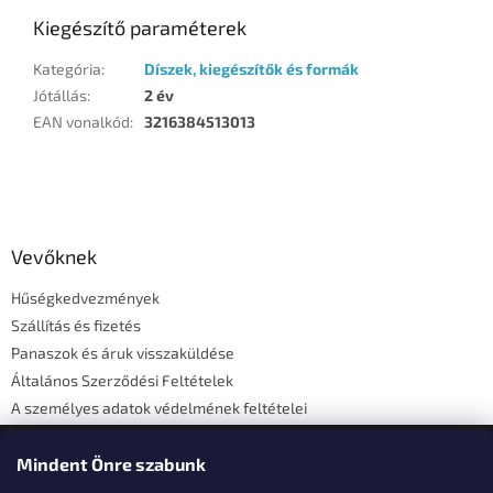
Kiegészítő paraméterek
Kategória
:
Díszek, kiegészítők és formák
Jótállás
:
2 év
EAN vonalkód
:
3216384513013
L
á
b
l
Vevőknek
é
Hűségkedvezmények
c
Szállítás és fizetés
Panaszok és áruk visszaküldése
Általános Szerződési Feltételek
A személyes adatok védelmének feltételei
Elérhetőségi adatok
Mindent Önre szabunk