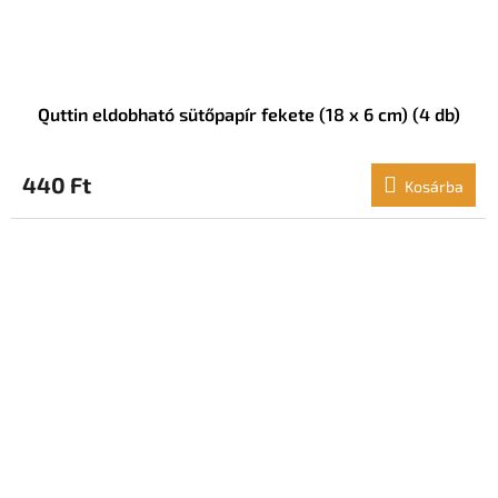
Quttin eldobható sütőpapír fekete (18 x 6 cm) (4 db)
440 Ft
Kosárba