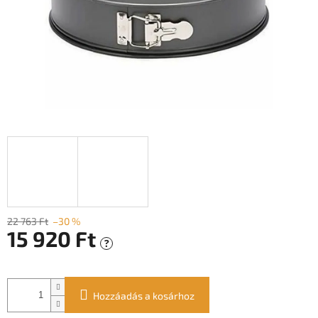
22 763 Ft
–30 %
15 920 Ft
?
Egységár:
Hozzáadás a kosárhoz