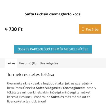
Safta Fuchsia csomagtartó kocsi
4 730 Ft
Kosárba
ÖSSZES KAPCSOLÓDÓ TERMÉK MEGJELENÍTÉSE
Leírás
Hasonló (8)
Beszélgetés
Termék részletes leírása
Gyermekeinknek csak a legjobbat akarjuk, és szeretnénk
bemutatni Önnek
a Safta Világoskék Csomagkocsit
, amely
tökéletes mindenkinek, aki minőségi, minőségi terméket
keres a kicsiknek. Vásároljon
Safta
és más márkákat és
licenceket a legjobb áron!