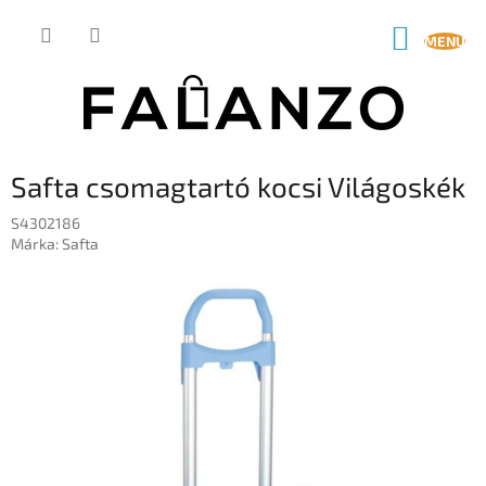
Ugrás
a
KOSÁR
fő
tartalomhoz
Safta csomagtartó kocsi Világoskék
S4302186
Márka:
Safta