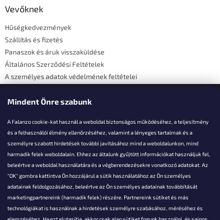
l
Vevőknek
é
Hűségkedvezmények
c
Szállítás és fizetés
Panaszok és áruk visszaküldése
Általános Szerződési Feltételek
A személyes adatok védelmének feltételei
Elérhetőségi adatok
Mindent Önre szabunk
A Falanzo cookie-kat használ a weboldal biztonságos működéséhez, a teljesítmény
és a felhasználói élmény ellenőrzéséhez, valamint a lényeges tartalmak és a
személyre szabott hirdetések további javításához mind a weboldalunkon, mind
Akarsz kérdezni valamit?
harmadik felek weboldalain. Ehhez az általunk gyűjtött információkat használjuk fel,
beleértve a weboldal használatára és a végberendezésekre vonatkozó adatokat. Az
info@falanzo.hu
"OK" gombra kattintva Ön hozzájárul a sütik használatához az Ön személyes
adatainak feldolgozásához, beleértve az Ön személyes adatainak továbbítását
marketingpartnereink (harmadik felek) részére. Partnereink sütiket és más
technológiákat is használnak a hirdetések személyre szabásához, méréséhez és
elemzéséhez. Ha ezt elutasítja, akkor csak alap sütiket fogunk használni, és sajnos