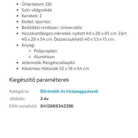
Űrtartalom: 28l
Szín: világoskék
Kerekek: 2
Kivitel: sportos
Beállítási rendszer: Univerzális
Hozzávetőleges méretek: nyitott 40 x 28 x 85 cm. Zárt
40 x 28 x 54 cm. Összecsukható 40 x 53 x 15 cm.
Anyag:
Polipropilén
Alumínium
Jellemzők: Rezgéscsillapító
Alkalmas: Hátizsák 32 x 18 x 44 cm
Kiegészítő paraméterek
Kategória
:
Bőröndök és kézipoggyászok
Jótállás
:
2 év
EAN vonalkód
:
8412688342396
L
á
b