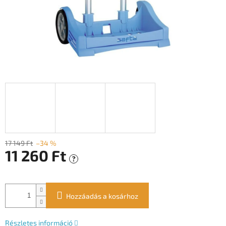
17 149 Ft
–34 %
11 260 Ft
?
Egységár:
Hozzáadás a kosárhoz
Részletes információ