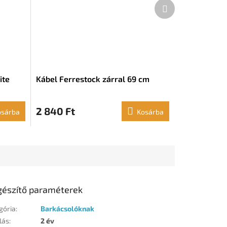
Következő
termék
ite
Kábel Ferrestock zárral 69 cm
2 840 Ft
osárba
Kosárba
gészítő paraméterek
gória
:
Barkácsolóknak
lás
:
2 év