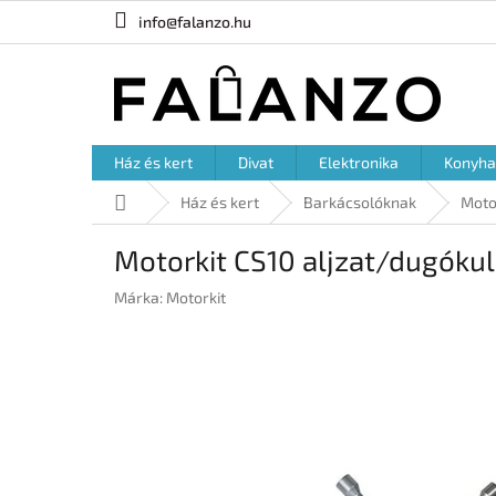
Ugrás
info@falanzo.hu
a
fő
tartalomhoz
Ház és kert
Divat
Elektronika
Konyha
Kezdőlap
Ház és kert
Barkácsolóknak
Moto
Motorkit CS10 aljzat/dugóku
Márka:
Motorkit