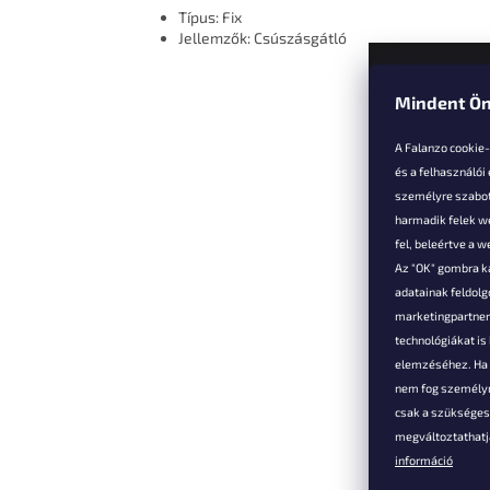
Típus: Fix
Jellemzők: Csúszásgátló
Mindent Ön
L
á
A Falanzo cookie
b
és a felhasználói
l
személyre szabot
é
harmadik felek we
Vevőkne
c
fel, beleértve a 
Az "OK" gombra k
Hűségked
adatainak feldol
Szállítás é
marketingpartnere
Panaszok é
technológiákat i
visszaküld
elemzéséhez. Ha e
Általános 
nem fog személyr
Feltételek
csak a szükséges 
A személy
megváltoztathatja
védelmének
információ
Elérhetősé