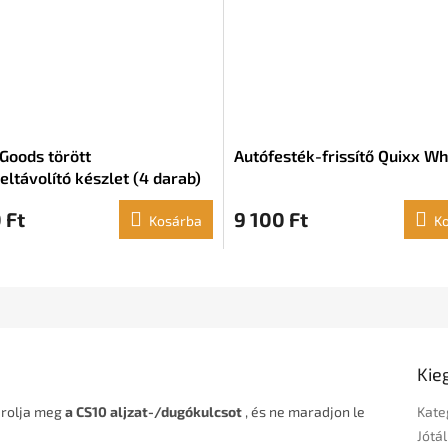
Goods törött
Autófesték-frissítő Quixx Wh
eltávolító készlet (4 darab)
 Ft
9 100 Ft
Kosárba
K
Kie
árolja meg
a CS10 aljzat-/dugókulcsot
, és ne maradjon le
Kate
Jótál