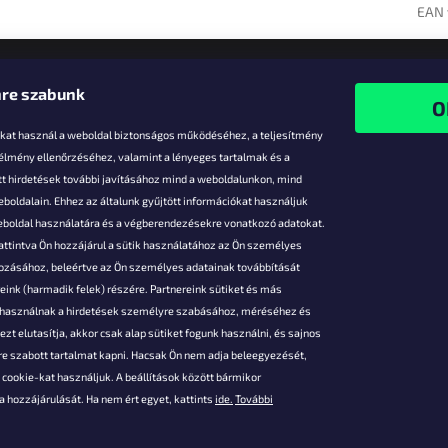
EAN 
re szabunk
-kat használ a weboldal biztonságos működéséhez, a teljesítmény
 élmény ellenőrzéséhez, valamint a lényeges tartalmak és a
t hirdetések további javításához mind a weboldalunkon, mind
boldalain. Ehhez az általunk gyűjtött információkat használjuk
k
weboldal használatára és a végberendezésekre vonatkozó adatokat.
attintva Ön hozzájárul a sütik használatához az Ön személyes
vezmények
gozásához, beleértve az Ön személyes adatainak továbbítását
s fizetés
ink (harmadik felek) részére. Partnereink sütiket és más
s áruk
s használnak a hirdetések személyre szabásához, méréséhez és
ése
zt elutasítja, akkor csak alap sütiket fogunk használni, és sajnos
Szerződési
e szabott tartalmat kapni. Hacsak Ön nem adja beleegyezését,
cookie-kat használjuk. A beállítások között bármikor
es adatok
 hozzájárulását. Ha nem ért egyet, kattints
ide.
További
 feltételei
gi adatok