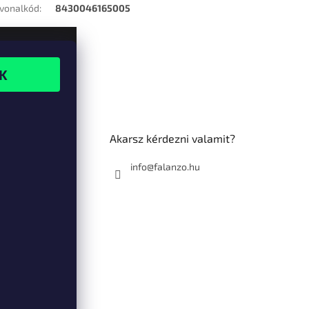
vonalkód
:
8430046165005
Akarsz kérdezni valamit?
info@falanzo.hu