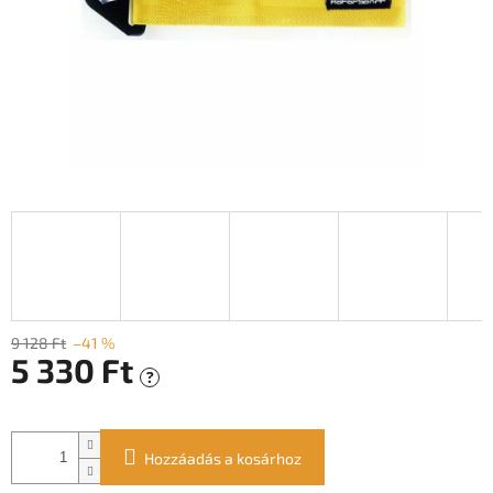
9 128 Ft
–41 %
5 330 Ft
?
Egységár:
Hozzáadás a kosárhoz