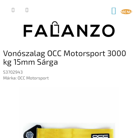
Ugrás
a
KOSÁR
fő
tartalomhoz
Vonószalag OCC Motorsport 3000
kg 15mm Sárga
S3702943
Márka:
OCC Motorsport