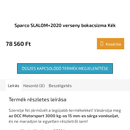
Sparco SLALOM+2020 verseny bokacsizma Kék
78 560 Ft
Kosárba
ÖSSZES KAPCSOLÓDÓ TERMÉK MEGJELENÍTÉSE
Leírás
Hasonló (8)
Beszélgetés
Termék részletes leírása
Szerelje fel járművét a legújabb termékekkel! Vásárolja meg
az OCC Motorsport 3000 kg-os 15 mm-es sárga vonószíjat,
és ne maradjon le egyetlen részletről sem!