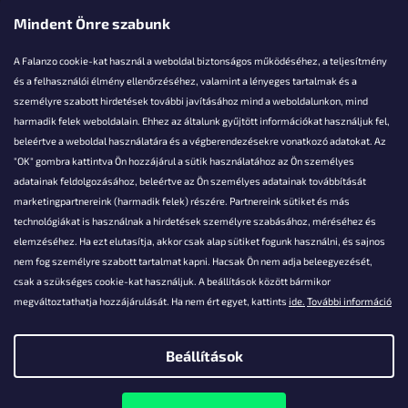
Mindent Önre szabunk
A Falanzo cookie-kat használ a weboldal biztonságos működéséhez, a teljesítmény
és a felhasználói élmény ellenőrzéséhez, valamint a lényeges tartalmak és a
személyre szabott hirdetések további javításához mind a weboldalunkon, mind
Akarsz kérdezni valamit?
harmadik felek weboldalain. Ehhez az általunk gyűjtött információkat használjuk fel,
beleértve a weboldal használatára és a végberendezésekre vonatkozó adatokat. Az
info@falanzo.hu
"OK" gombra kattintva Ön hozzájárul a sütik használatához az Ön személyes
adatainak feldolgozásához, beleértve az Ön személyes adatainak továbbítását
marketingpartnereink (harmadik felek) részére. Partnereink sütiket és más
technológiákat is használnak a hirdetések személyre szabásához, méréséhez és
elemzéséhez. Ha ezt elutasítja, akkor csak alap sütiket fogunk használni, és sajnos
nem fog személyre szabott tartalmat kapni. Hacsak Ön nem adja beleegyezését,
csak a szükséges cookie-kat használjuk. A beállítások között bármikor
megváltoztathatja hozzájárulását. Ha nem ért egyet, kattints
ide.
További információ
Beállítások
Shoptet készítette