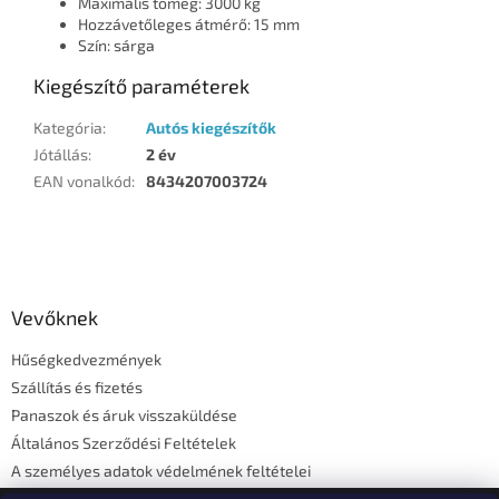
Maximális tömeg: 3000 kg
Hozzávetőleges átmérő: 15 mm
Szín: sárga
Kiegészítő paraméterek
Kategória
:
Autós kiegészítők
Jótállás
:
2 év
EAN vonalkód
:
8434207003724
L
á
b
l
Vevőknek
é
Hűségkedvezmények
c
Szállítás és fizetés
Panaszok és áruk visszaküldése
Általános Szerződési Feltételek
A személyes adatok védelmének feltételei
Elérhetőségi adatok