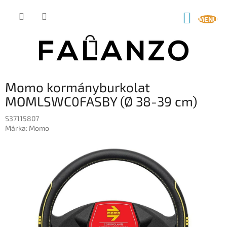
Ugrás
a
KOSÁR
fő
tartalomhoz
Momo kormányburkolat
MOMLSWC0FASBY (Ø 38-39 cm)
S37115807
Márka:
Momo