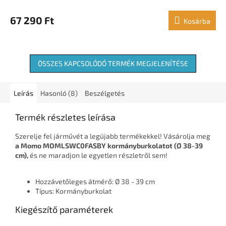
67 290 Ft
Kosárba
ÖSSZES KAPCSOLÓDÓ TERMÉK MEGJELENÍTÉSE
Leírás
Hasonló (8)
Beszélgetés
Termék részletes leírása
Szerelje fel járművét a legújabb termékekkel! Vásárolja meg
a Momo MOMLSWC0FASBY kormányburkolatot (Ø 38-39
cm),
és ne maradjon le egyetlen részletről sem!
Hozzávetőleges átmérő: Ø 38 - 39 cm
Típus: Kormányburkolat
Kiegészítő paraméterek