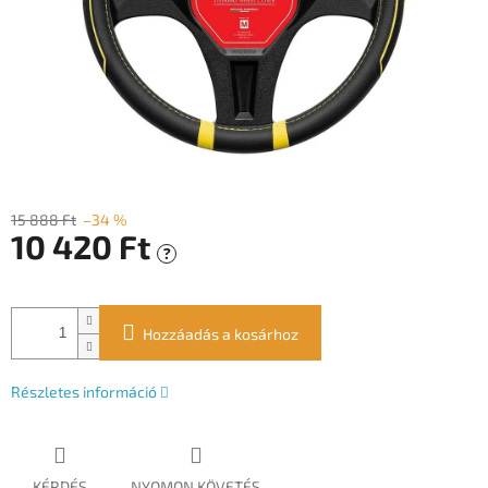
15 888 Ft
–34 %
10 420 Ft
?
Egységár:
Hozzáadás a kosárhoz
Részletes információ
KÉRDÉS
NYOMON KÖVETÉS