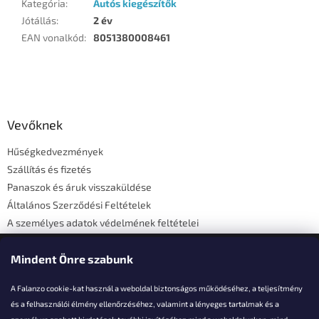
Kategória
:
Autós kiegészítők
Jótállás
:
2 év
EAN vonalkód
:
8051380008461
L
á
b
l
Vevőknek
é
Hűségkedvezmények
c
Szállítás és fizetés
Panaszok és áruk visszaküldése
Általános Szerződési Feltételek
A személyes adatok védelmének feltételei
Elérhetőségi adatok
Mindent Önre szabunk
A Falanzo cookie-kat használ a weboldal biztonságos működéséhez, a teljesítmény
és a felhasználói élmény ellenőrzéséhez, valamint a lényeges tartalmak és a