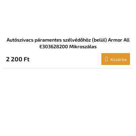
Autószivacs páramentes szélvédőhöz (belül) Armor All
E303628200 Mikroszálas
2 200 Ft
Kosárba