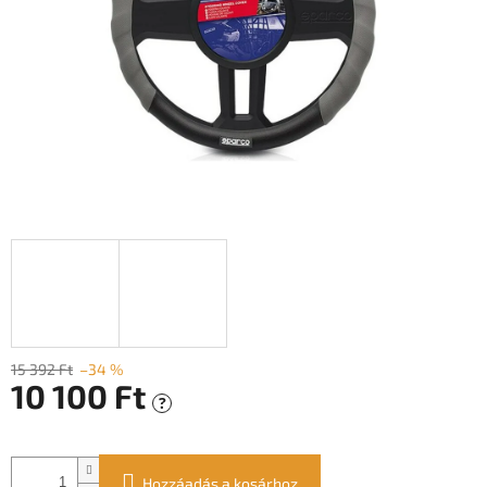
15 392 Ft
–34 %
10 100 Ft
?
Egységár:
Hozzáadás a kosárhoz