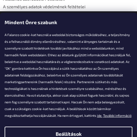
A személyes adatok védelmének feltételei
Elérhetőségi adatok
Mindent Önre szabunk
A Falanzo cookie-kat használ a weboldal biztonságos működéséhez, a teljesítmény
és a felhasználói élmény ellenőrzéséhez, valamint a lényeges tartalmak és a
személyre szabott hirdetések további javításához mind a weboldalunkon, mind
Akarsz kérdezni valamit?
harmadik felek weboldalain. Ehhez az általunk gyűjtött információkat használjuk fel,
beleértve a weboldal használatára és a végberendezésekre vonatkozó adatokat. Az
info@falanzo.hu
"OK" gombra kattintva Ön hozzájárul a sütik használatához az Ön személyes
adatainak feldolgozásához, beleértve az Ön személyes adatainak továbbítását
marketingpartnereink (harmadik felek) részére. Partnereink sütiket és más
technológiákat is használnak a hirdetések személyre szabásához, méréséhez és
elemzéséhez. Ha ezt elutasítja, akkor csak alap sütiket fogunk használni, és sajnos
nem fog személyre szabott tartalmat kapni. Hacsak Ön nem adja beleegyezését,
csak a szükséges cookie-kat használjuk. A beállítások között bármikor
megváltoztathatja hozzájárulását. Ha nem ért egyet, kattints
ide.
További információ
Beállítások