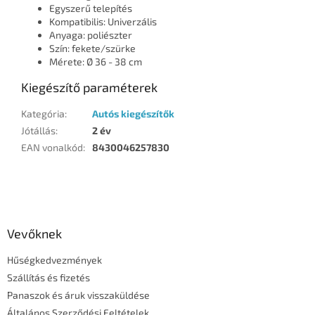
Egyszerű telepítés
Kompatibilis: Univerzális
Anyaga: poliészter
Szín: fekete/szürke
Mérete: Ø 36 - 38 cm
Kiegészítő paraméterek
Kategória
:
Autós kiegészítők
Jótállás
:
2 év
EAN vonalkód
:
8430046257830
L
á
b
l
Vevőknek
é
Hűségkedvezmények
c
Szállítás és fizetés
Panaszok és áruk visszaküldése
Általános Szerződési Feltételek