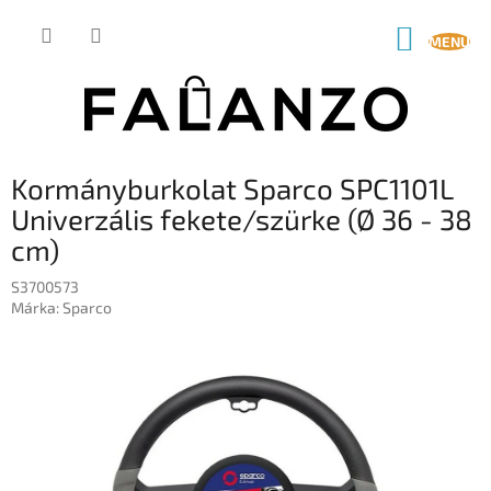
Ugrás
a
KOSÁR
fő
tartalomhoz
Kormányburkolat Sparco SPC1101L
Univerzális fekete/szürke (Ø 36 - 38
cm)
S3700573
Márka:
Sparco