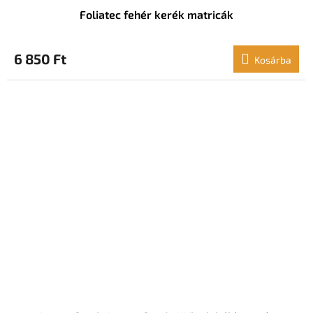
Foliatec fehér kerék matricák
6 850 Ft
Kosárba