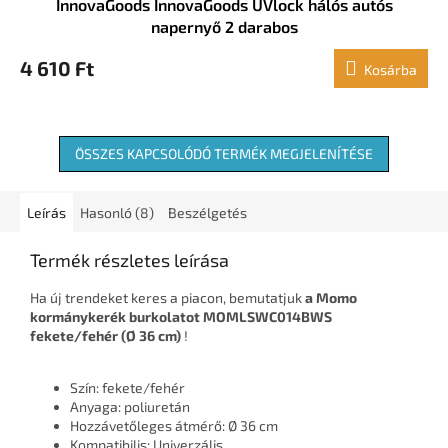
InnovaGoods InnovaGoods UVlock hálós autós
napernyő 2 darabos
4 610 Ft
Kosárba
ÖSSZES KAPCSOLÓDÓ TERMÉK MEGJELENÍTÉSE
Leírás
Hasonló (8)
Beszélgetés
Termék részletes leírása
Ha új trendeket keres a piacon, bemutatjuk
a Momo
kormánykerék burkolatot MOMLSWC014BWS
fekete/fehér (Ø 36 cm)
!
Szín: fekete/fehér
Anyaga: poliuretán
Hozzávetőleges átmérő: Ø 36 cm
Kompatibilis: Univerzális