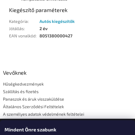
Kiegészítő paraméterek
Kategória
:
Autós kiegészítők
Jótállás
:
2 év
EAN vonalkód
:
8051380000427
L
á
b
l
Vevőknek
é
Hűségkedvezmények
c
Szállítás és fizetés
Panaszok és áruk visszaküldése
Általános Szerződési Feltételek
A személyes adatok védelmének feltételei
Elérhetőségi adatok
Mindent Önre szabunk