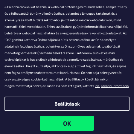
A Falanzo cookie-kat használ a weboldal biztonságos működéséhez, a teljesítmény
és a felhasználói élmény ellenőrzéséhez, valamint a lényeges tartalmak és a
személyre szabott hirdetések további javításához mind a weboldalunkon, mind
Akarsz kérdezni valamit?
harmadik felek weboldalain. Ehhez az általunk gyűjtött információkat használjuk fel,
beleértve a weboldal használatára és a végberendezésekre vonatkozó adatokat. Az
info@falanzo.hu
"OK" gombra kattintva Ön hozzájárul a sütik használatához az Ön személyes
adatainak feldolgozásához, beleértve az Ön személyes adatainak továbbítását
marketingpartnereink (harmadik felek) részére. Partnereink sütiket és más
technológiákat is használnak a hirdetések személyre szabásához, méréséhez és
elemzéséhez. Ha ezt elutasítja, akkor csak alap sütiket fogunk használni, és sajnos
nem fog személyre szabott tartalmat kapni. Hacsak Ön nem adja beleegyezését,
csak a szükséges cookie-kat használjuk. A beállítások között bármikor
megváltoztathatja hozzájárulását. Ha nem ért egyet, kattints
ide.
További információ
Beállítások
Shoptet készítette
Copyright 2026
Falanzo.hu
. Minden jog fenntartva.