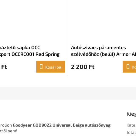
áztető sapka OCC
Autószivacs páramentes
port OCCRC001 Red Spring
szélvédőhöz (belül) Armor Al
E303628200 Mikroszálas
 Ft
2 200 Ft
Kosárba
K
Kie
ároljon
Goodyear GOD9022 Universal Beige autószőnyeg
Kate
tről sem!
Jótál