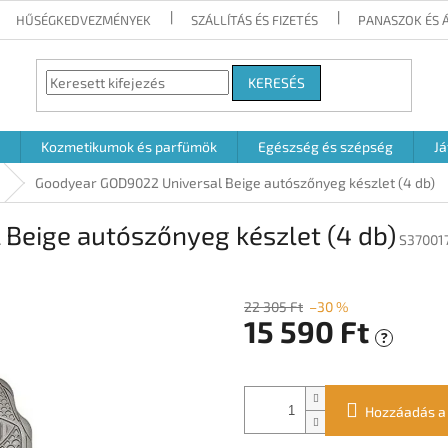
HŰSÉGKEDVEZMÉNYEK
SZÁLLÍTÁS ÉS FIZETÉS
PANASZOK ÉS 
KERESÉS
Kozmetikumok és parfümök
Egészség és szépség
Já
Goodyear GOD9022 Universal Beige autószőnyeg készlet (4 db)
Beige autószőnyeg készlet (4 db)
S37001
22 305 Ft
–30 %
15 590 Ft
?
Egységár:
Hozzáadás a