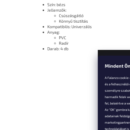
Szín: bézs
Jellemzők:
Csúszásgátló
Könnyű tisztítás
Kompatibilis: Univerzális
Anyag:
PVC
Radír
Darab: 4 db
Mindent Ön
L
á
A Falanzo cookie
b
és a felhasználói
l
személyre szabot
é
harmadik felek we
Vevőkne
c
fel, beleértve a 
Az "OK" gombra k
Hűségked
adatainak feldol
Szállítás é
marketingpartnere
Panaszok é
technológiákat i