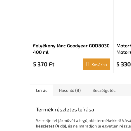
Folyékony lánc Goodyear GOD8030
Motorh
400 ml
Motors
5 370 Ft
5 330
Kosárba
Leírás
Hasonló (8)
Beszélgetés
Termék részletes leírása
Szerelje fel járművét a legújabb termékekkel! Vás
készletet (4 db),
és ne maradjon le egyetlen részle