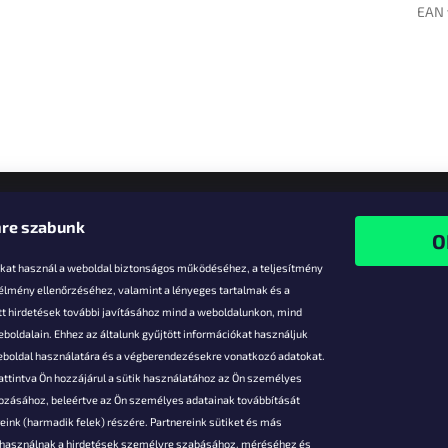
EAN 
re szabunk
-kat használ a weboldal biztonságos működéséhez, a teljesítmény
 élmény ellenőrzéséhez, valamint a lényeges tartalmak és a
t hirdetések további javításához mind a weboldalunkon, mind
boldalain. Ehhez az általunk gyűjtött információkat használjuk
k
weboldal használatára és a végberendezésekre vonatkozó adatokat.
attintva Ön hozzájárul a sütik használatához az Ön személyes
vezmények
gozásához, beleértve az Ön személyes adatainak továbbítását
s fizetés
ink (harmadik felek) részére. Partnereink sütiket és más
s áruk
s használnak a hirdetések személyre szabásához, méréséhez és