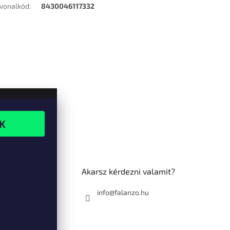
vonalkód
:
8430046117332
Akarsz kérdezni valamit?
info@falanzo.hu