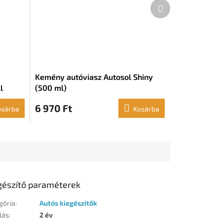
Következő
termék
Kemény autóviasz Autosol Shiny
l
(500 ml)
6 970 Ft
osárba
Kosárba
gészítő paraméterek
gória
:
Autós kiegészítők
lás
:
2 év