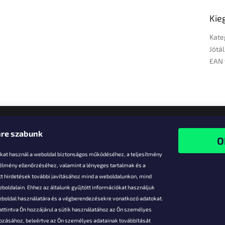
Kie
Kate
Jótál
EAN 
re szabunk
-kat használ a weboldal biztonságos működéséhez, a teljesítmény
 élmény ellenőrzéséhez, valamint a lényeges tartalmak és a
t hirdetések további javításához mind a weboldalunkon, mind
boldalain. Ehhez az általunk gyűjtött információkat használjuk
k
weboldal használatára és a végberendezésekre vonatkozó adatokat.
attintva Ön hozzájárul a sütik használatához az Ön személyes
vezmények
gozásához, beleértve az Ön személyes adatainak továbbítását
s fizetés