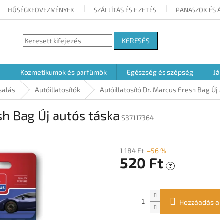
HŰSÉGKEDVEZMÉNYEK
SZÁLLÍTÁS ÉS FIZETÉS
PANASZOK ÉS 
KERESÉS
Kozmetikumok és parfümök
Egészség és szépség
Já
salás
Autóillatosítók
Autóillatosító Dr. Marcus Fresh Bag Új
sh Bag Új autós táska
S37117364
1 184 Ft
–56 %
520 Ft
?
Egységár:
Hozzáadás a