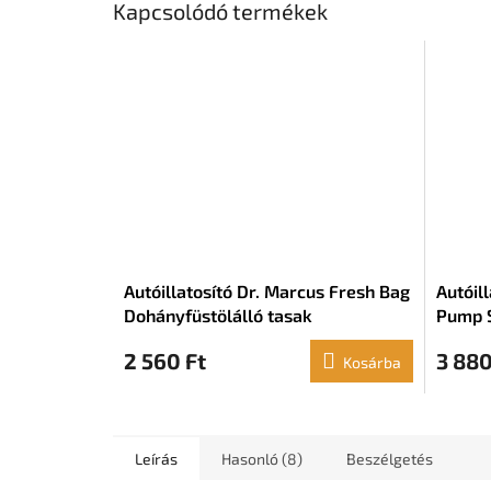
Kapcsolódó termékek
Autóillatosító Dr. Marcus Fresh Bag
Autóil
Dohányfüstölálló tasak
Pump S
2 560 Ft
3 880
Kosárba
Leírás
Hasonló (8)
Beszélgetés