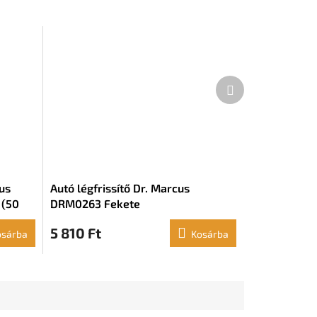
Következő
termék
cus
Autó légfrissítő Dr. Marcus
 (50
DRM0263 Fekete
5 810 Ft
osárba
Kosárba