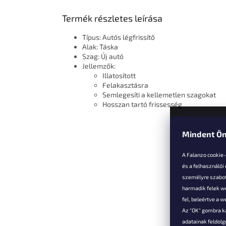
Termék részletes leírása
Típus: Autós légfrissítő
Alak: Táska
Szag: Új autó
Jellemzők:
Illatosított
Felakasztásra
Semlegesíti a kellemetlen szagokat
Hosszan tartó frissesség
Mindent Ön
L
á
A Falanzo cookie
b
és a felhasználói
l
személyre szabot
é
harmadik felek we
Vevőkne
c
fel, beleértve a 
Az "OK" gombra k
Hűségked
adatainak feldol
Szállítás é