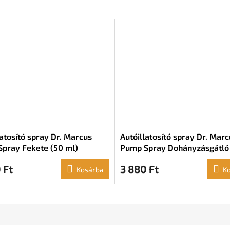
latosító spray Dr. Marcus
Autóillatosító spray Dr. Mar
pray Fekete (50 ml)
Pump Spray Dohányzásgátló
ml)
 Ft
3 880 Ft
Kosárba
K