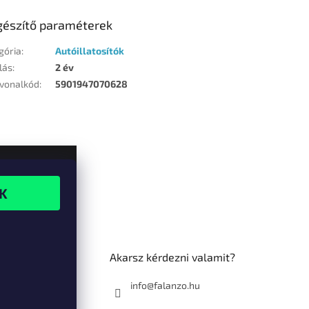
gészítő paraméterek
gória
:
Autóillatosítók
lás
:
2 év
vonalkód
:
5901947070628
Akarsz kérdezni valamit?
info@falanzo.hu