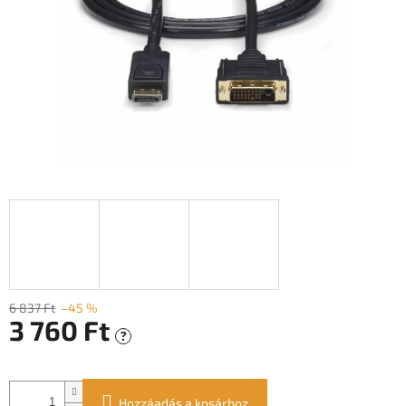
6 837 Ft
–45 %
3 760 Ft
?
Egységár:
Hozzáadás a kosárhoz