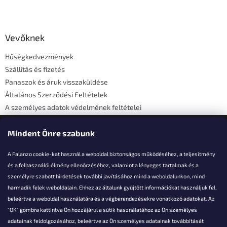
L
á
b
l
Vevőknek
é
Hűségkedvezmények
c
Szállítás és fizetés
Panaszok és áruk visszaküldése
Általános Szerződési Feltételek
A személyes adatok védelmének feltételei
Elérhetőségi adatok
Mindent Önre szabunk
A Falanzo cookie-kat használ a weboldal biztonságos működéséhez, a teljesítmény
és a felhasználói élmény ellenőrzéséhez, valamint a lényeges tartalmak és a
személyre szabott hirdetések további javításához mind a weboldalunkon, mind
Akarsz kérdezni valamit?
harmadik felek weboldalain. Ehhez az általunk gyűjtött információkat használjuk fel,
beleértve a weboldal használatára és a végberendezésekre vonatkozó adatokat. Az
info@falanzo.hu
"OK" gombra kattintva Ön hozzájárul a sütik használatához az Ön személyes
adatainak feldolgozásához, beleértve az Ön személyes adatainak továbbítását