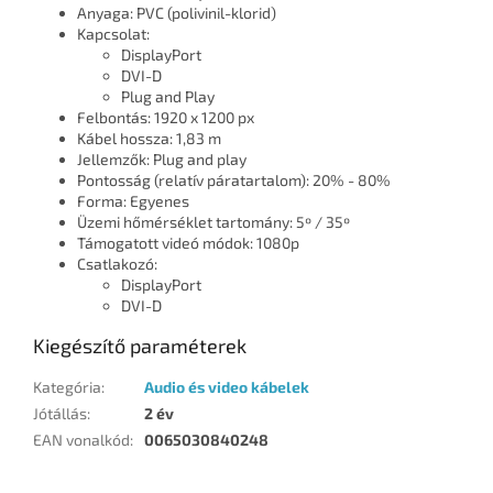
Anyaga: PVC (polivinil-klorid)
Kapcsolat:
DisplayPort
DVI-D
Plug and Play
Felbontás: 1920 x 1200 px
Kábel hossza: 1,83 m
Jellemzők: Plug and play
Pontosság (relatív páratartalom): 20% - 80%
Forma: Egyenes
Üzemi hőmérséklet tartomány: 5º / 35º
Támogatott videó módok: 1080p
Csatlakozó:
DisplayPort
DVI-D
Kiegészítő paraméterek
Kategória
:
Audio és video kábelek
Jótállás
:
2 év
EAN vonalkód
:
0065030840248