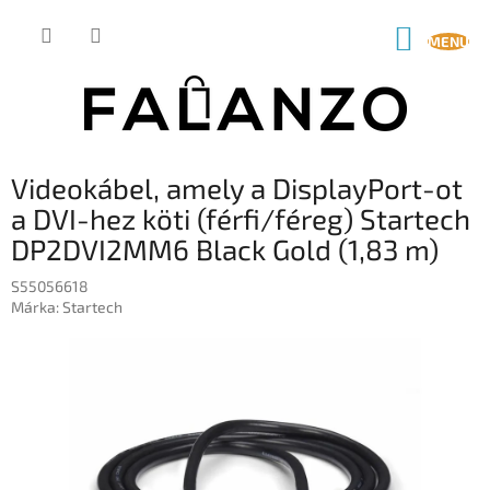
Ugrás
a
KOSÁR
fő
tartalomhoz
Videokábel, amely a DisplayPort-ot
a DVI-hez köti (férfi/féreg) Startech
DP2DVI2MM6 Black Gold (1,83 m)
S55056618
Márka:
Startech