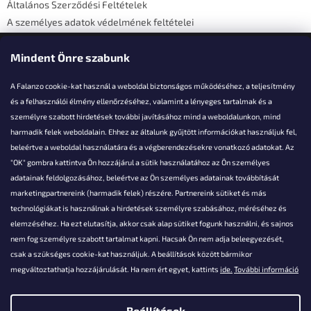
Általános Szerződési Feltételek
A személyes adatok védelmének feltételei
Elérhetőségi adatok
Mindent Önre szabunk
A Falanzo cookie-kat használ a weboldal biztonságos működéséhez, a teljesítmény
és a felhasználói élmény ellenőrzéséhez, valamint a lényeges tartalmak és a
személyre szabott hirdetések további javításához mind a weboldalunkon, mind
Akarsz kérdezni valamit?
harmadik felek weboldalain. Ehhez az általunk gyűjtött információkat használjuk fel,
beleértve a weboldal használatára és a végberendezésekre vonatkozó adatokat. Az
info@falanzo.hu
"OK" gombra kattintva Ön hozzájárul a sütik használatához az Ön személyes
adatainak feldolgozásához, beleértve az Ön személyes adatainak továbbítását
marketingpartnereink (harmadik felek) részére. Partnereink sütiket és más
technológiákat is használnak a hirdetések személyre szabásához, méréséhez és
elemzéséhez. Ha ezt elutasítja, akkor csak alap sütiket fogunk használni, és sajnos
nem fog személyre szabott tartalmat kapni. Hacsak Ön nem adja beleegyezését,
csak a szükséges cookie-kat használjuk. A beállítások között bármikor
megváltoztathatja hozzájárulását. Ha nem ért egyet, kattints
ide.
További információ
Beállítások