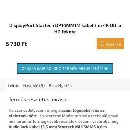
DisplayPort Startech DP14MM1M kábel 1 m 4K Ultra
HD fekete
5 730 Ft
Kosárba
ÖSSZES KAPCSOLÓDÓ TERMÉK MEGJELENÍTÉSE
Leírás
Hasonló (8)
Beszélgetés
Termék részletes leírása
Ha szenvedélyesen rajong
a számítógépekért és az
elektronikáért
, és szeretne lépést tartani a technológiával,
ne maradjon le a legkisebb részletekről sem, vásárolja meg
Audio Jack kábel (3,5 mm) Startech MU15MMS 4,6 m