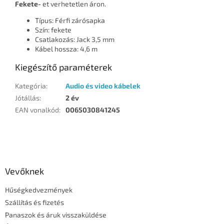
Fekete-
et verhetetlen áron.
Típus: Férfi zárósapka
Szín: fekete
Csatlakozás: Jack 3,5 mm
Kábel hossza: 4,6 m
Kiegészítő paraméterek
Kategória
:
Audio és video kábelek
Jótállás
:
2 év
EAN vonalkód
:
0065030841245
L
á
b
l
Vevőknek
é
Hűségkedvezmények
c
Szállítás és fizetés
Panaszok és áruk visszaküldése