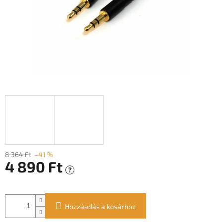
8 364 Ft
–41 %
4 890 Ft
?
Egységár:
Hozzáadás a kosárhoz