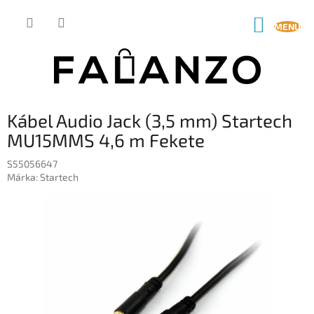
Ugrás
a
KOSÁR
fő
tartalomhoz
Kábel Audio Jack (3,5 mm) Startech
MU15MMS 4,6 m Fekete
S55056647
Márka:
Startech