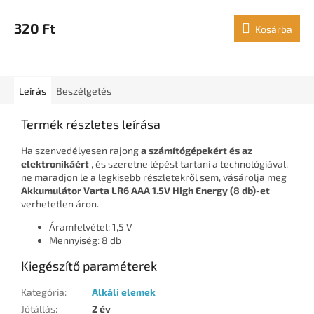
320 Ft
Kosárba
Leírás
Beszélgetés
Termék részletes leírása
Ha szenvedélyesen rajong
a számítógépekért és az
elektronikáért
, és szeretne lépést tartani a technológiával,
ne maradjon le a legkisebb részletekről sem, vásárolja meg
Akkumulátor Varta LR6 AAA 1.5V High Energy (8 db)-et
verhetetlen áron.
Áramfelvétel: 1,5 V
Mennyiség: 8 db
Kiegészítő paraméterek
Kategória
:
Alkáli elemek
Jótállás
:
2 év