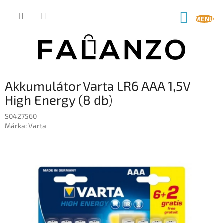
Ugrás
a
KOSÁR
fő
tartalomhoz
Akkumulátor Varta LR6 AAA 1,5V
High Energy (8 db)
S0427560
Márka:
Varta