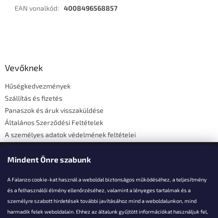
EAN vonalkód
:
4008496568857
L
á
b
l
Vevőknek
é
Hűségkedvezmények
c
Szállítás és fizetés
Panaszok és áruk visszaküldése
Általános Szerződési Feltételek
A személyes adatok védelmének feltételei
Elérhetőségi adatok
Mindent Önre szabunk
A Falanzo cookie-kat használ a weboldal biztonságos működéséhez, a teljesítmény
és a felhasználói élmény ellenőrzéséhez, valamint a lényeges tartalmak és a
személyre szabott hirdetések további javításához mind a weboldalunkon, mind
Akarsz kérdezni valamit?
harmadik felek weboldalain. Ehhez az általunk gyűjtött információkat használjuk fel,