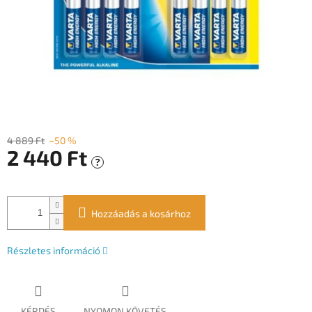
4 889 Ft
–50 %
2 440 Ft
?
Egységár:
Hozzáadás a kosárhoz
Részletes információ
KÉRDÉS
NYOMON KÖVETÉS